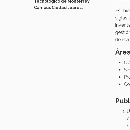
Tecnológico de Monterrey,
Campus Ciudad Juárez.
Es mie
siglas
inventa
gestió
de inve
Área
Op
Si
Pr
Co
Pub
U
c
h