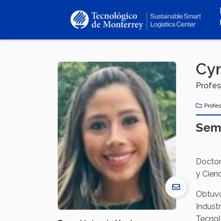
Pasar
al
contenido
principal
Cyn
Profes
Profe
Sem
Doctor
y Cienc
Obtuvo 
Indust
Tecnol