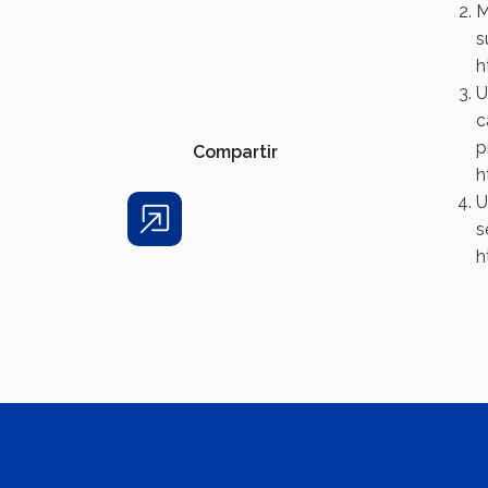
M
s
h
U
c
p
Compartir
h
U
s
Share
h