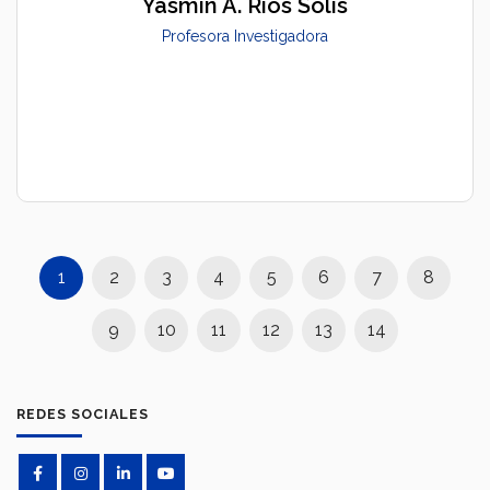
Yasmín Á. Ríos Solís
Profesora Investigadora
1
2
3
4
5
6
7
8
9
10
11
12
13
14
REDES SOCIALES