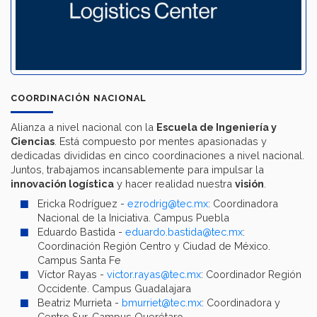
COORDINACIÓN NACIONAL
Alianza a nivel nacional con la
Escuela de Ingeniería y
Ciencias
. Está compuesto por mentes apasionadas y
dedicadas divididas en cinco coordinaciones a nivel nacional.
Juntos, trabajamos incansablemente para impulsar la
innovación logística
y hacer realidad nuestra
visión
.
Ericka Rodríguez -
ezrodrig@tec.mx
: Coordinadora
Nacional de la Iniciativa. Campus Puebla
Eduardo Bastida -
eduardo.bastida@tec.mx
:
Coordinación Región Centro y Ciudad de México.
Campus Santa Fe
Víctor Rayas -
victor.rayas@tec.mx
: Coordinador Región
Occidente. Campus Guadalajara
Beatriz Murrieta -
bmurriet@tec.mx
: Coordinadora y
Centro Sur. Campus Querétaro